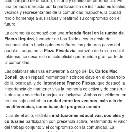
acto cargado de emoción, historia y sentido de pertenencia. En
una jornada marcada por la participación de instituciones locales,
vecinos y representantes de la comunidad mapuche, la ciudad
rindió homenaje a sus raíces y reafirmó su compromiso con el
futuro.
La ceremonia comenzó con una
ofrenda floral en la tumba de
Electo Urquizo
, fundador de Los Toldos, como gesto de
reconocimiento hacia quienes soñaron los primeros pasos del
pueblo. Luego, en la
Plaza Rivadavia
, corazón de la vida social
toldense, se desarrolló el acto oficial que reunió a gran parte de
la comunidad.
Las palabras alusivas estuvieron a cargo del
Dr. Carlos Mac
Donell
, quien repasó momentos históricos clave en el desarrollo
de la localidad, y del
Intendente Franco Flexas
, que destacó la
importancia de mantener viva la memoria colectiva y de construir
juntos una sociedad más justa e inclusiva. Ambos coincidieron en
un mensaje central:
la unidad entre los vecinos, más allá de
las diferencias, como base del progreso común
.
Durante el acto, distintas
instituciones educativas, sociales y
culturales
participaron con presencia activa, reafirmando el valor
del trabajo conjunto y el compromiso con la comunidad. La