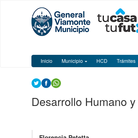
Ir
Municipalidad
al
de General
contenido
Viamonte
principal
Inicio
Municipio
HCD
Trámites
Contenido
principal
Desarrollo Humano y 
Florencia Petetta