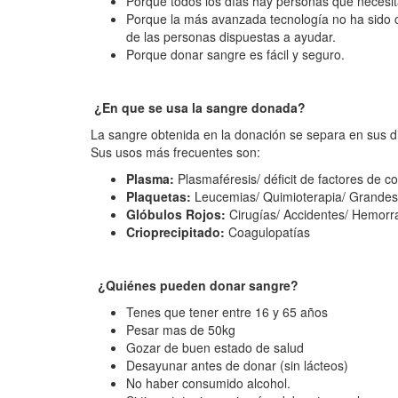
Porque todos los días hay personas que necesit
Porque la más avanzada tecnología no ha sido c
de las personas dispuestas a ayudar.
Porque donar sangre es fácil y seguro.
¿En que se usa la sangre donada?
La sangre obtenida en la donación se separa en sus d
Sus usos más frecuentes son:
Plasma:
Plasmaféresis/ déficit de factores de c
Plaquetas:
Leucemias/ Quimioterapia/ Grandes
Glóbulos Rojos:
Cirugías/ Accidentes/ Hemorra
Crioprecipitado:
Coagulopatías
¿Quiénes pueden donar sangre?
Tenes que tener entre 16 y 65 años
Pesar mas de 50kg
Gozar de buen estado de salud
Desayunar antes de donar (sin lácteos)
No haber consumido alcohol.