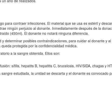
s un año de realizados.
o para contraer infecciones. El material que se usa es estéril y descar
 trae ningún perjuicio al donante. Inmediatamente después de la donac
aído (450ml). El donante no notará ninguna diferencia.
d y determinar posibles contraindicaciones, para cuidar al donante y al
a queda protegida por la confidencialidad médica.
orio a la sangre obtenida. Ellos son:
sión: sífilis, hepatits B, hepatitis C, brucelosis, HIV/SIDA, chagas y HTL
e la sangre estudiada, la unidad se descarta y el donante es convocado 