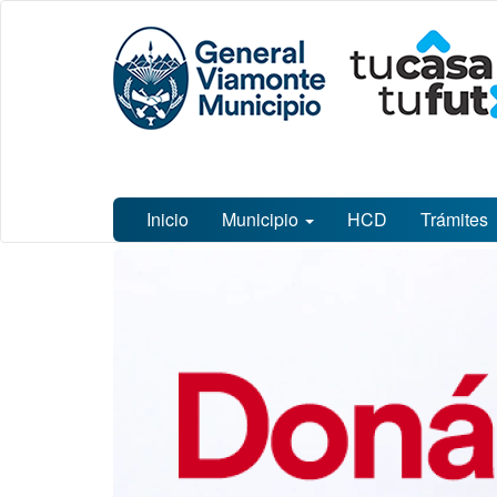
Ir
Municipalidad
al
de General
contenido
Viamonte
principal
Inicio
Municipio
HCD
Trámites
Contenido
principal