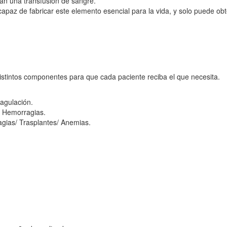
an una transfusión de sangre.
apaz de fabricar este elemento esencial para la vida, y solo puede ob
istintos componentes para que cada paciente reciba el que necesita.
oagulación.
 Hemorragias.
gias/ Trasplantes/ Anemias.