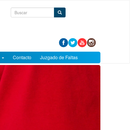
Formulario
Buscar
de
búsqueda
s
Contacto
Juzgado de Faltas