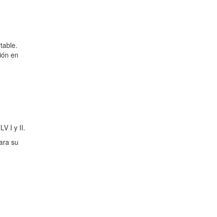
table.
ión en
V I y II.
para su