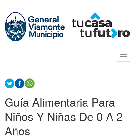
Ir
al
Municipalidad
contenido
de General
principal
Viamonte
Mostrar/
barra
de
Contenido
navegac
principal
Guía Alimentaria Para
Niños Y Niñas De 0 A 2
Años