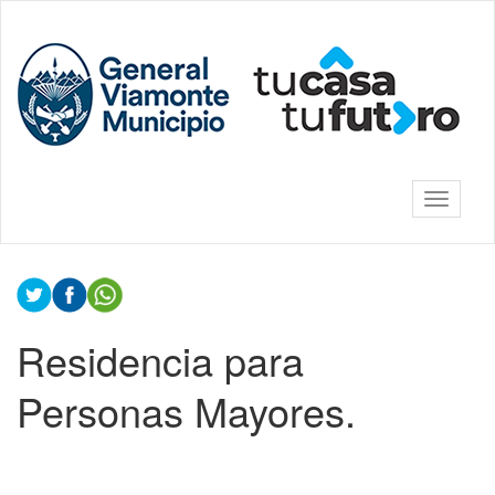
Ir
al
Municipalidad
contenido
de General
principal
Viamonte
Mostrar/
barra
de
Contenido
navegac
principal
Residencia para
Personas Mayores.