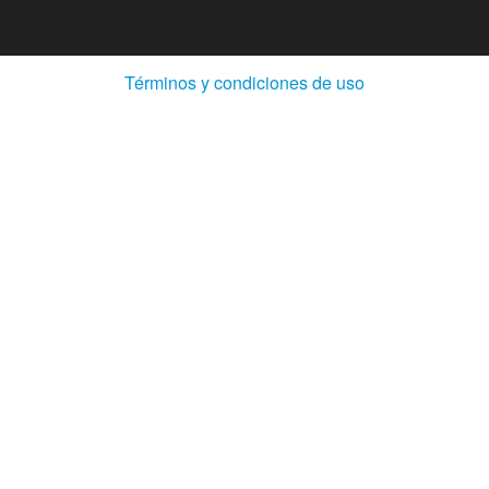
(Abre
Términos y condiciones de uso
en
ventana
nueva)