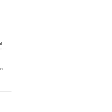
el
ado en
na