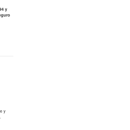
94 y
seguro
e y
.