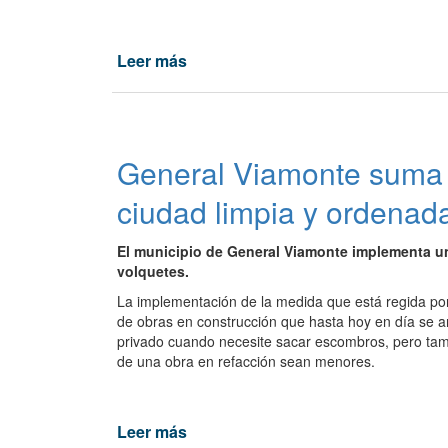
"López
Alfaro"
de
Leer más
de
La
Nuevo
Delfina.
Playón
Deportivo
iluminado
General Viamonte suma e
del
C.E.F.
ciudad limpia y ordenad
94
de
El municipio de General Viamonte implementa un 
Los
volquetes.
Toldos.
La implementación de la medida que está regida po
de obras en construcción que hasta hoy en día se arro
privado cuando necesite sacar escombros, pero tambi
de una obra en refacción sean menores.
Leer más
de