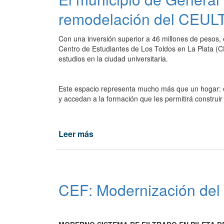
clases:
remodelación del CEULT
avanza
la
Con una inversión superior a 46 millones de pesos,
ampliación
Centro de Estudiantes de Los Toldos en La Plata (C
del
estudios en la ciudad universitaria.
CEPT
N.º
21
Este espacio representa mucho más que un hogar: e
en
y accedan a la formación que les permitirá construir 
Paraje
Los
Bosques.
Leer más
de
El
municipio
de
General
CEF: Modernización del 
Viamonte
avanza
con
la