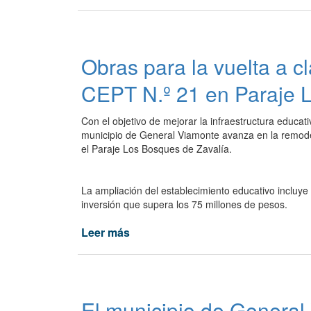
General
Viamonte
suma
el
Obras para la vuelta a c
servicio
de
CEPT N.º 21 en Paraje 
volquetes
para
Con el objetivo de mejorar la infraestructura educat
una
municipio de General Viamonte avanza en la remode
ciudad
el Paraje Los Bosques de Zavalía.
limpia
y
ordenada.
La ampliación del establecimiento educativo incluy
inversión que supera los 75 millones de pesos.
Leer más
de
Obras
para
la
vuelta
El municipio de General
a