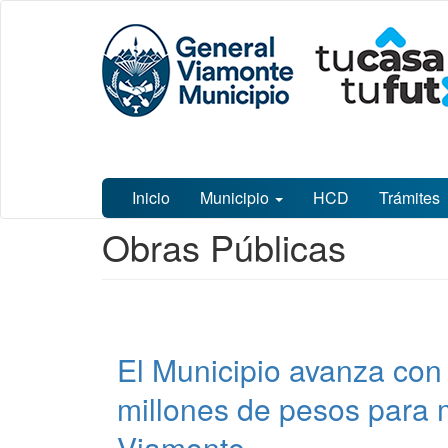
Ir
Municipalidad
al
de General
contenido
Viamonte
principal
Inicio
Municipio
HCD
Trámites
Contenido
Obras Públicas
principal
El Municipio avanza con
millones de pesos para m
Viamonte