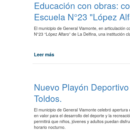
Educación con obras: com
transformación
de
Escuela N°23 "López Alfa
la
calle
El municipio de General Viamonte, en articulación c
Diagonal
N°23 “López Alfaro” de La Delfina, una institución cla
La
Tablada.
Leer más
de
Educación
con
obras:
comienza
Nuevo Playón Deportivo 
la
refacción
Toldos.
integral
de
El municipio de General Viamonte celebró apertura 
la
en valor para el desarrollo del deporte y la recreac
Escuela
permitirá que niños, jóvenes y adultos puedan disfru
N°23
horario nocturno.