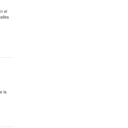
n el
alles
e la