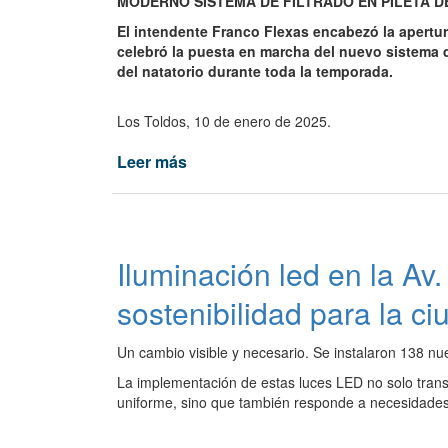
MODERNO SISTEMA DE FILTRADO EN PILETA DE
remodelación
El intendente Franco Flexas encabezó la apertur
del
celebró la puesta en marcha del nuevo sistema de
CEULT
del natatorio durante toda la temporada.
en
La
Los Toldos, 10 de enero de 2025.
Plata.
Leer más
de
CEF:
Modernización
del
Natatorio
Iluminación led en la Av
sostenibilidad para la ci
Un cambio visible y necesario. Se instalaron 138 nu
La implementación de estas luces LED no solo trans
uniforme, sino que también responde a necesidades c