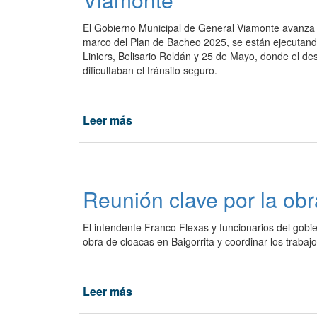
El Gobierno Municipal de General Viamonte avanza co
marco del Plan de Bacheo 2025, se están ejecutando 
Liniers, Belisario Roldán y 25 de Mayo, donde el d
dificultaban el tránsito seguro.
Leer más
de
El
Municipio
avanza
con
Reunión clave por la obr
el
Plan
El intendente Franco Flexas y funcionarios del gobie
de
obra de cloacas en Baigorrita y coordinar los trabaj
Bacheo
2025:
más
Leer más
de
de
33
Reunión