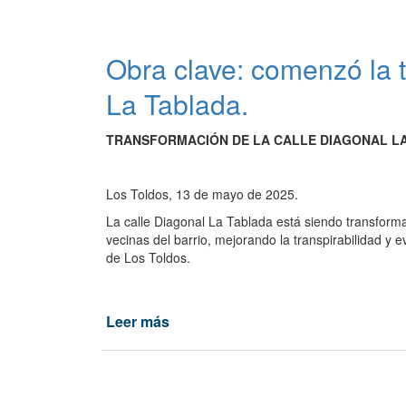
millones
clave
de
por
pesos
la
Obra clave: comenzó la t
para
obra
mejorar
de
La Tablada.
la
cloacas
circulación
en
TRANSFORMACIÓN DE LA CALLE DIAGONAL LA
en
Baigorrita
General
Viamonte
Los Toldos, 13 de mayo de 2025.
La calle Diagonal La Tablada está siendo transforma
vecinas del barrio, mejorando la transpirabilidad y 
de Los Toldos.
Leer más
de
Obra
clave:
comenzó
la